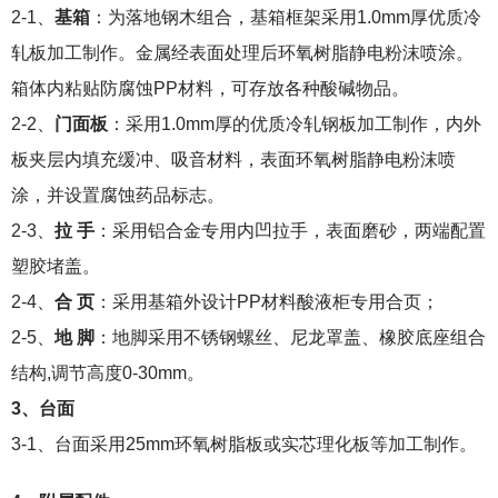
2-1、
基箱
：为落地钢木组合，基箱框架采用1.0mm厚优质冷
轧板加工制作。金属经表面处理后环氧树脂静电粉沫喷涂。
箱体内粘贴防腐蚀PP材料，可存放各种酸碱物品。
2-2、
门面板
：采用1.0mm厚的优质冷轧钢板加工制作，内外
板夹层内填充缓冲、吸音材料，表面环氧树脂静电粉沫喷
涂，并设置腐蚀药品标志。
2-3、
拉 手
：采用铝合金专用内凹拉手，表面磨砂，两端配置
塑胶堵盖。
2-4、
合 页
：采用基箱外设计PP材料酸液柜专用合页；
2-5、
地 脚
：地脚采用不锈钢螺丝、尼龙罩盖、橡胶底座组合
结构,调节高度0-30mm。
3、台面
3-1、台面采用25mm环氧树脂板或实芯理化板等加工制作。